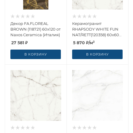
Декор FA.FLOREAL
Керамогранит
BROWN (118721) 60x120 от
RHAPSODY WHITE FUN
Naxos Ceramica (Италия)
NAT/RETT(120358) 60x60
от Naxos Ceramica
27 581
₽
5 870
₽
/м²
(Италия)
В КОРЗИНУ
В КОРЗИНУ