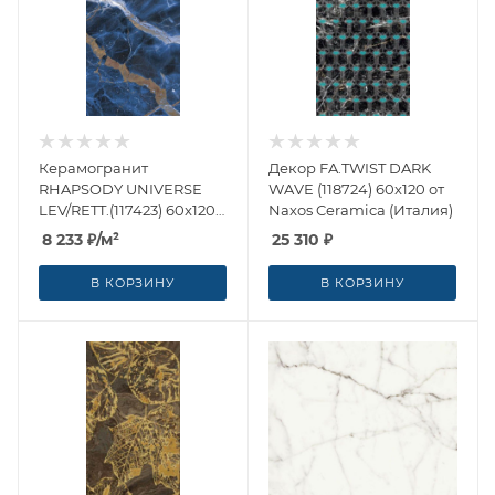
Керамогранит
Декор FA.TWIST DARK
RHAPSODY UNIVERSE
WAVE (118724) 60x120 от
LEV/RETT.(117423) 60x120
Naxos Ceramica (Италия)
от Naxos Ceramica
8 233
₽
/м²
25 310
₽
(Италия)
В КОРЗИНУ
В КОРЗИНУ