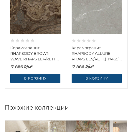
Керамогранит
Керамогранит
RHAPSODY BROWN
RHAPSODY ALLURE
WAVE RHAPS LEV/RETT.
RHAPS LEV/RETT.(117469)
(117462) 60x60 от Naxos
60x60 от Naxos Ceramica
7 886
₽
/м²
7 886
₽
/м²
Ceramica (Италия)
(Италия)
В КОРЗИНУ
В КОРЗИНУ
Похожие коллекции