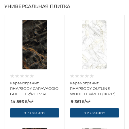
УНИВЕРСАЛЬНАЯ ПЛИТКА
Керамогранит
Керамогранит
RHAPSODY CARAVAGGIO
RHAPSODY OUTLINE
GOLD LEV/R LEV.RETT.
WHITE LEV/RETT.(118713)
(119251) 120x260 от Naxos
60x120 от Naxos Ceramica
14 893
₽
/м²
9 361
₽
/м²
Ceramica (Италия)
(Италия)
В КОРЗИНУ
В КОРЗИНУ