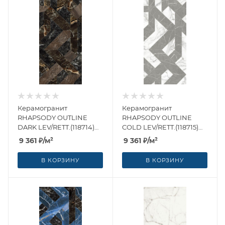
Керамогранит
Керамогранит
RHAPSODY OUTLINE
RHAPSODY OUTLINE
DARK LEV/RETT.(118714)
COLD LEV/RETT.(118715)
60x120 от Naxos Ceramica
60x120 от Naxos Ceramica
9 361
₽
/м²
9 361
₽
/м²
(Италия)
(Италия)
В КОРЗИНУ
В КОРЗИНУ