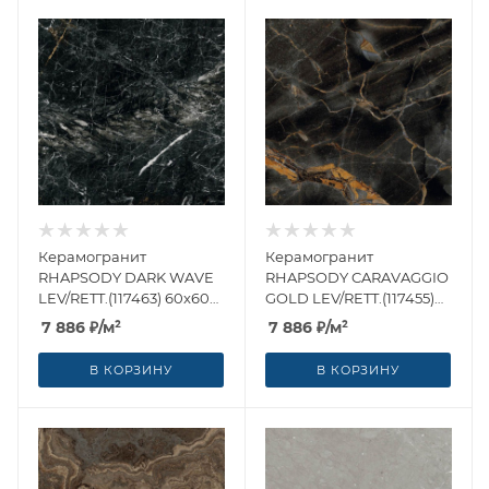
Керамогранит
Керамогранит
RHAPSODY DARK WAVE
RHAPSODY CARAVAGGIO
LEV/RETT.(117463) 60x60
GOLD LEV/RETT.(117455)
от Naxos Ceramica
60x60 от Naxos Ceramica
7 886
₽
/м²
7 886
₽
/м²
(Италия)
(Италия)
В КОРЗИНУ
В КОРЗИНУ