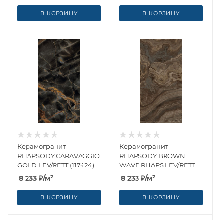
В КОРЗИНУ
В КОРЗИНУ
Керамогранит
Керамогранит
RHAPSODY CARAVAGGIO
RHAPSODY BROWN
GOLD LEV/RETT.(117424)
WAVE RHAPS.LEV/RETT.
60x120 от Naxos Ceramica
(117425) 60x120 от Naxos
8 233
₽
/м²
8 233
₽
/м²
(Италия)
Ceramica (Италия)
В КОРЗИНУ
В КОРЗИНУ