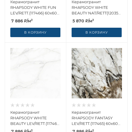
Керамогранит
Керамогранит
RHAPSODY WHITE FUN
RHAPSODY WHITE
LEV/RETT.(117466) 60x60
BEAUTY NAT/RETT(120359)
от Naxos Ceramica
60x60 от Naxos Ceramica
7 886
₽
/м²
5 870
₽
/м²
(Италия)
(Италия)
В КОРЗИНУ
В КОРЗИНУ
Керамогранит
Керамогранит
RHAPSODY WHITE
RHAPSODY FANTASY
BEAUTY LEV/RETT.(117467)
LEV/RETT.(117465) 60x60
60x60 от Naxos Ceramica
от Naxos Ceramica
7 886
₽
/м²
7 886
₽
/м²