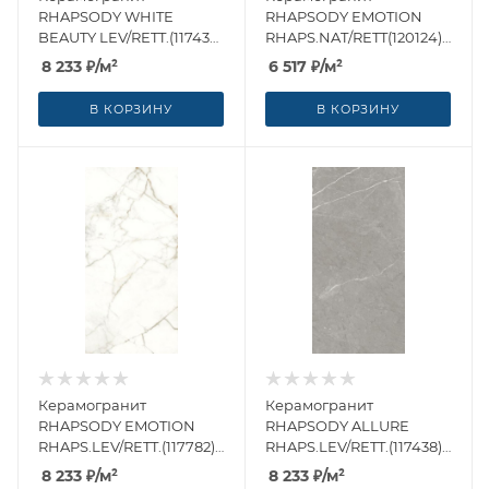
RHAPSODY WHITE
RHAPSODY EMOTION
BEAUTY LEV/RETT.(117432)
RHAPS.NAT/RETT(120124)
60x120 от Naxos Ceramica
60x120 от Naxos Ceramica
8 233
₽
/м²
6 517
₽
/м²
(Италия)
(Италия)
В КОРЗИНУ
В КОРЗИНУ
Керамогранит
Керамогранит
RHAPSODY EMOTION
RHAPSODY ALLURE
RHAPS.LEV/RETT.(117782)
RHAPS.LEV/RETT.(117438)
60x120 от Naxos Ceramica
60x120 от Naxos Ceramica
8 233
₽
/м²
8 233
₽
/м²
(Италия)
(Италия)