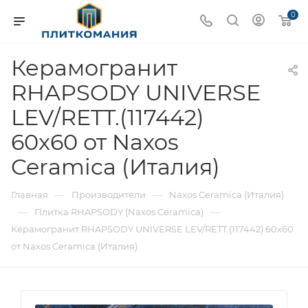
0
Керамогранит
RHAPSODY UNIVERSE
LEV/RETT.(117442)
60x60 от Naxos
Ceramica (Италия)
—
—
Главная
Производители
Naxos Ceramica (Италия)
—
—
Плитка RHAPSODY (Naxos Ceramica)
Керамогранит RHAPSODY UNIVERSE LEV/RETT.(117442) 60x60
от Naxos Ceramica (Италия)