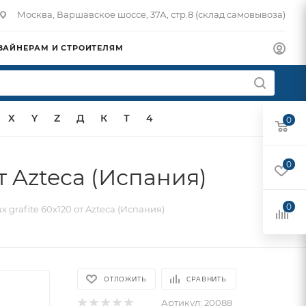
Москва, Варшавское шоссе, 37А, стр.8 (склад самовывоза)
ЗАЙНЕРАМ И СТРОИТЕЛЯМ
X
Y
Z
Д
К
Т
4
0
0
от Azteca (Испания)
0
x grafite 60x120 от Azteca (Испания)
ОТЛОЖИТЬ
СРАВНИТЬ
Артикул:
20088