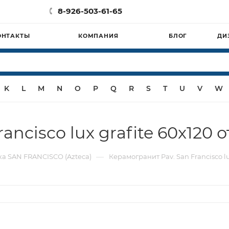
8-926-503-61-65
ОНТАКТЫ
КОМПАНИЯ
БЛОГ
ДИ
K
L
M
N
O
P
Q
R
S
T
U
V
W
ncisco lux grafite 60x120 
—
а SAN FRANCISCO (Azteca)
Керамогранит Pav. San Francisco lu