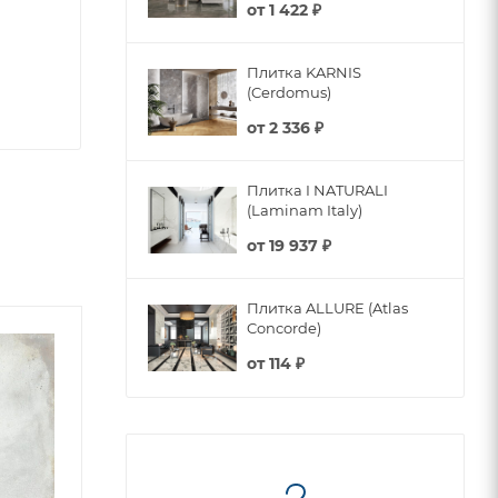
от
1 422 ₽
Плитка KARNIS
(Cerdomus)
от
2 336 ₽
Плитка I NATURALI
(Laminam Italy)
от
19 937 ₽
Плитка ALLURE (Atlas
Concorde)
от
114 ₽