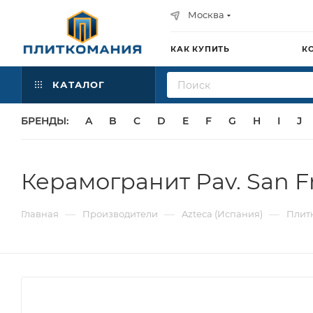
Москва
КАК КУПИТЬ
К
КАТАЛОГ
БРЕНДЫ:
A
B
C
D
E
F
G
H
I
J
Керамогранит Pav. San Fra
—
—
—
Главная
Производители
Azteca (Испания)
Плитк