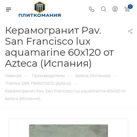
0
Керамогранит Pav.
San Francisco lux
aquamarine 60x120 от
Azteca (Испания)
—
—
—
Главная
Производители
Azteca (Испания)
—
Плитка SAN FRANCISCO (Azteca)
Керамогранит Pav. San Francisco lux aquamarine 60x120 от
Azteca (Испания)