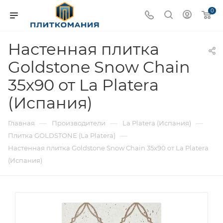
0
Настенная плитка
Goldstone Snow Chain
35x90 от La Platera
(Испания)
—
—
—
Главная
Производители
La Platera (Испания)
—
Плитка GOLDSTONE (La Platera)
Настенная плитка Goldstone Snow Chain 35x90 от La Platera
(Испания)