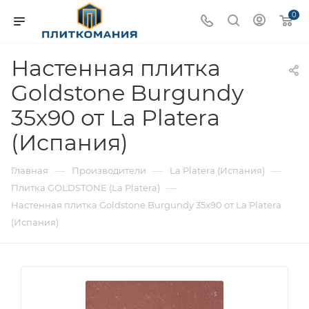
0
Настенная плитка
Goldstone Burgundy
35x90 от La Platera
(Испания)
—
—
—
Главная
Производители
La Platera (Испания)
—
Плитка GOLDSTONE (La Platera)
Настенная плитка Goldstone Burgundy 35x90 от La Platera
(Испания)