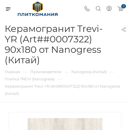
0
Керамогранит Trevi-
YR (Art##0007322)
90x180 от Nanogress
(Китай)
—
—
—
Главная
Производители
Nanogress (Китай)
—
Плитка TREVI (Nanogress)
Керамогранит Trevi-YR (Art##0007322) 90x180 от Nanogress
(Китай)