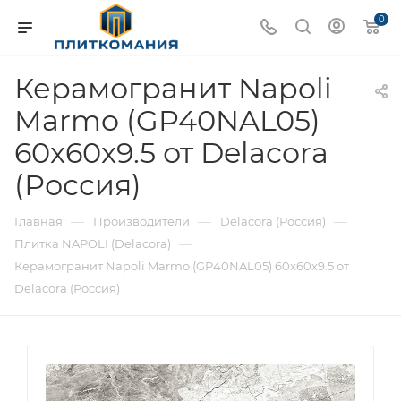
0
Керамогранит Napoli
Marmo (GP40NAL05)
60x60x9.5 от Delacora
(Россия)
—
—
—
Главная
Производители
Delacora (Россия)
—
Плитка NAPOLI (Delacora)
Керамогранит Napoli Marmo (GP40NAL05) 60x60x9.5 от
Delacora (Россия)