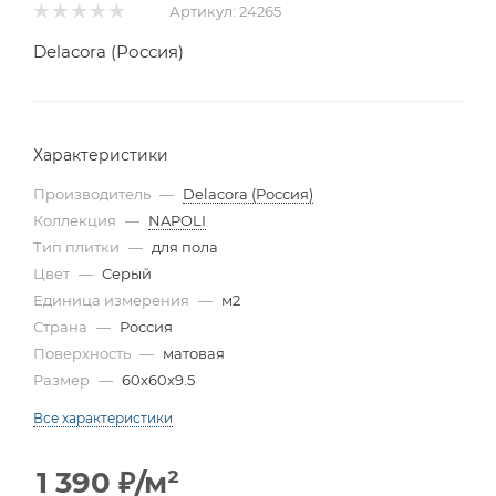
Артикул:
24265
Delacora (Россия)
Характеристики
Производитель
—
Delacora (Россия)
Коллекция
—
NAPOLI
Тип плитки
—
для пола
Цвет
—
Серый
Единица измерения
—
м2
Страна
—
Россия
Поверхность
—
матовая
Размер
—
60x60x9.5
Все характеристики
1 390
₽
/м²