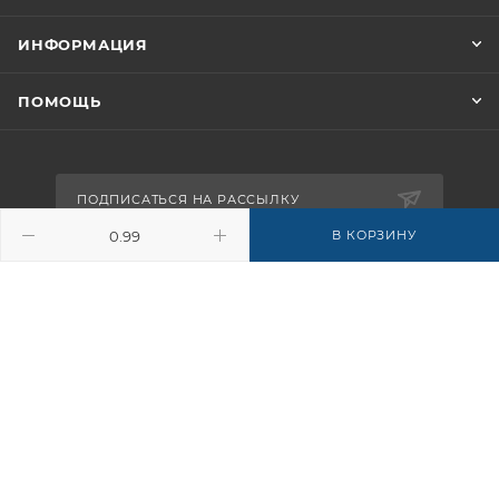
ИНФОРМАЦИЯ
ПОМОЩЬ
ПОДПИСАТЬСЯ НА РАССЫЛКУ
В КОРЗИНУ
8-926-503-61-65
zakaz@plitkomania.ru
Москва, Варшавское шоссе, 37А,
стр.8 (склад самовывоза)