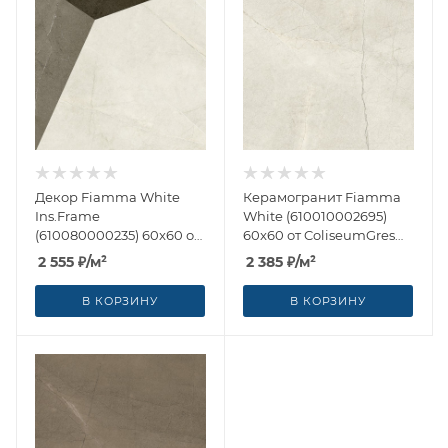
Декор Fiamma White
Керамогранит Fiamma
Ins.Frame
White (610010002695)
(610080000235) 60x60 от
60x60 от ColiseumGres
ColiseumGres (Россия)
(Россия)
2 555
₽
/м²
2 385
₽
/м²
В КОРЗИНУ
В КОРЗИНУ