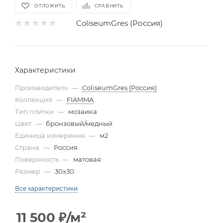
ОТЛОЖИТЬ
СРАВНИТЬ
ColiseumGres (Россия)
Характеристики
Производитель
—
ColiseumGres (Россия)
Коллекция
—
FIAMMA
Тип плитки
—
мозаика
Цвет
—
бронзовый/медный
Единица измерения
—
м2
Страна
—
Россия
Поверхность
—
матовая
Размер
—
30x30
Все характеристики
11 500
₽
/м²