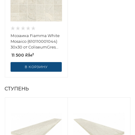
Мозаика Fiamma White
Mosaico (610110001044)
30x30 от ColiseumGres
(Россия)
11 500
₽
/м²
В КОРЗИНУ
СТУПЕНЬ