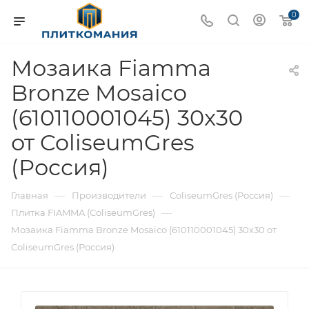
0
Мозаика Fiamma
Bronze Mosaico
(610110001045) 30x30
от ColiseumGres
(Россия)
—
—
—
Главная
Производители
ColiseumGres (Россия)
—
Плитка FIAMMA (ColiseumGres)
Мозаика Fiamma Bronze Mosaico (610110001045) 30x30 от
ColiseumGres (Россия)