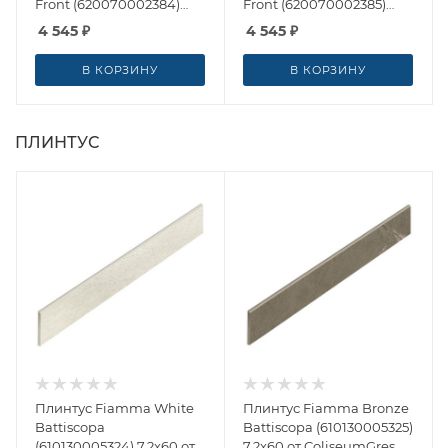
Front (620070002384)
Front (620070002385)
33x60 от ColiseumGres
33x60 от ColiseumGres
4 545
₽
4 545
₽
(Россия)
(Россия)
В КОРЗИНУ
В КОРЗИНУ
ПЛИНТУС
Плинтус Fiamma White
Плинтус Fiamma Bronze
Battiscopa
Battiscopa (610130005325)
(610130005324) 7.2x60 от
7.2x60 от ColiseumGres