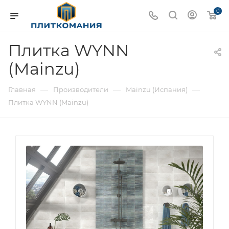
0
Плитка WYNN
(Mainzu)
—
—
—
Главная
Производители
Mainzu (Испания)
Плитка WYNN (Mainzu)