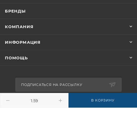
БРЕНДЫ
КОМПАНИЯ
ИНФОРМАЦИЯ
ПОМОЩЬ
ПОДПИСАТЬСЯ НА РАССЫЛКУ
В КОРЗИНУ
8-926-503-61-65
zakaz@plitkomania.ru
Москва, Варшавское шоссе, 37А,
стр.8 (склад самовывоза)