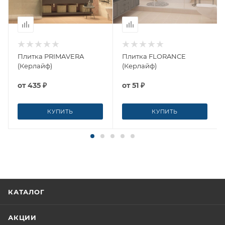
Плитка PRIMAVERA
Плитка FLORANCE
(Керлайф)
(Керлайф)
от
435 ₽
от
51 ₽
КУПИТЬ
КУПИТЬ
КАТАЛОГ
АКЦИИ