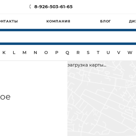
8-926-503-61-65
ОНТАКТЫ
КОМПАНИЯ
БЛОГ
ДИ
K
L
M
N
O
P
Q
R
S
T
U
V
W
загрузка карты...
кое