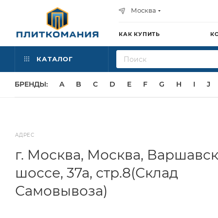
Москва
КАК КУПИТЬ
К
КАТАЛОГ
БРЕНДЫ:
A
B
C
D
E
F
G
H
I
J
АДРЕС
г. Москва, Москва, Варшавс
шоссе, 37а, стр.8(Склад
Самовывоза)