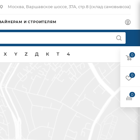
Москва, Варшавское шоссе, 37А, стр.8 (склад самовывоза)
ЗАЙНЕРАМ И СТРОИТЕЛЯМ
X
Y
Z
Д
К
Т
4
0
0
0