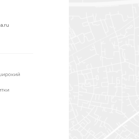
a.ru
 широкий
итки