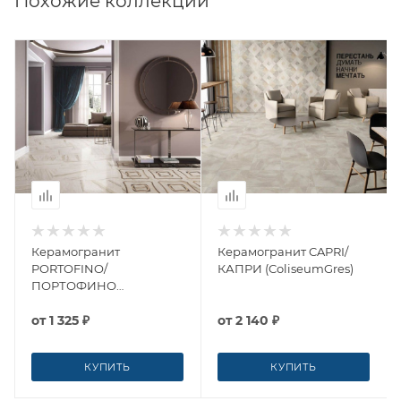
Похожие коллекции
Керамогранит
Керамогранит CAPRI/
PORTOFINO/
КАПРИ (ColiseumGres)
ПОРТОФИНО
(ColiseumGres)
от
1 325 ₽
от
2 140 ₽
КУПИТЬ
КУПИТЬ