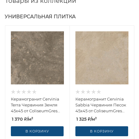
Товары из коллекции
УНИВЕРСАЛЬНАЯ ПЛИТКА
Керамогранит Cervinia
Керамогранит Cervinia
Terra Червиния Земля
Sabbia Червиния Песок
45x45 от ColiseumGres
45x45 от ColiseumGres
(Россия)
(Россия)
1 370
₽
/м²
1 325
₽
/м²
В КОРЗИНУ
В КОРЗИНУ