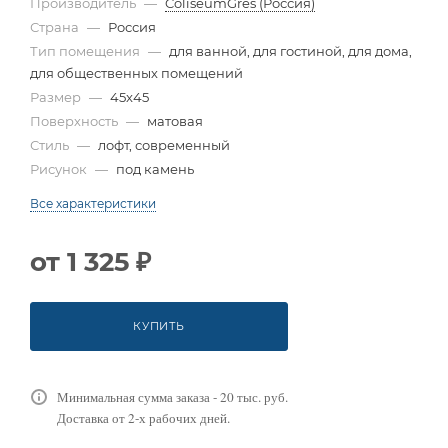
Производитель
—
ColiseumGres (Россия)
Страна
—
Россия
Тип помещения
—
для ванной, для гостиной, для дома,
для общественных помещений
Размер
—
45x45
Поверхность
—
матовая
Стиль
—
лофт, современный
Рисунок
—
под камень
Все характеристики
от
1 325 ₽
КУПИТЬ
Минимальная сумма заказа - 20 тыс. руб.
Доставка от 2-х рабочих дней.