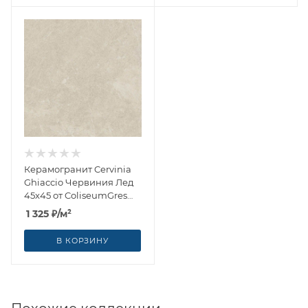
Керамогранит Cervinia
Ghiaccio Червиния Лед
45x45 от ColiseumGres
(Россия)
1 325
₽
/м²
В КОРЗИНУ