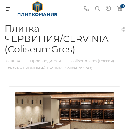
0
Плитка
ЧЕРВИНИЯ/CERVINIA
(ColiseumGres)
—
—
—
Главная
Производители
ColiseumGres (Россия)
Плитка ЧЕРВИНИЯ/CERVINIA (ColiseumGres)