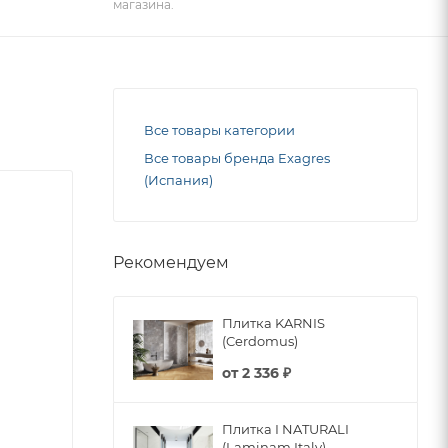
магазина.
Все товары категории
Все товары бренда Exagres
(Испания)
Рекомендуем
Плитка KARNIS
(Cerdomus)
от
2 336 ₽
Плитка I NATURALI
(Laminam Italy)