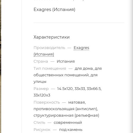
Exagres (Испания)
Характеристики
Производитель
—
Exagres
(Испания)
Страна
—
Испания
Тип помещения
—
для дома, для
общественных помещений, для
улицы
Размер
—
14.5x120, 33x33, 33x66.5,
33x120x3
Поверхность
—
матовая,
противоскользящая (антислип),
структурированная (рельефная)
Стиль
—
современный
Рисунок
—
под камень