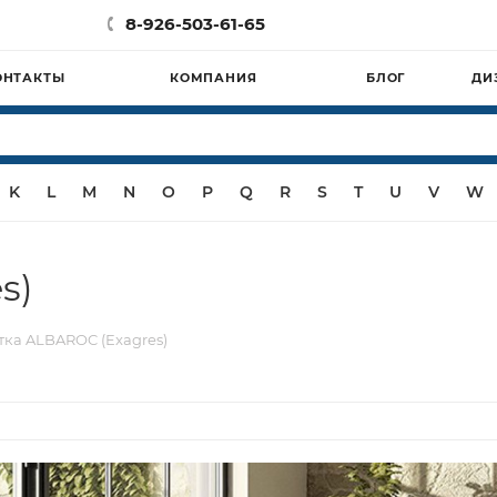
8-926-503-61-65
ОНТАКТЫ
КОМПАНИЯ
БЛОГ
ДИ
K
L
M
N
O
P
Q
R
S
T
U
V
W
s)
тка ALBAROC (Exagres)