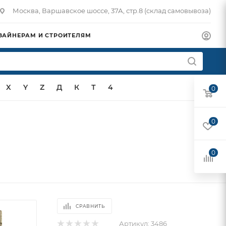
Москва, Варшавское шоссе, 37А, стр.8 (склад самовывоза)
ЗАЙНЕРАМ И СТРОИТЕЛЯМ
X
Y
Z
Д
К
Т
4
0
0
0
СРАВНИТЬ
Артикул:
3486