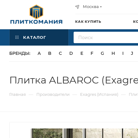
Москва
КАК КУПИТЬ
К
КАТАЛОГ
БРЕНДЫ:
A
B
C
D
E
F
G
H
I
J
Плитка ALBAROC (Exagre
—
—
—
Главная
Производители
Exagres (Испания)
Пли