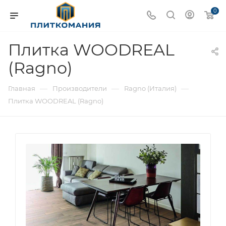
0
Плитка WOODREAL
(Ragno)
—
—
—
Главная
Производители
Ragno (Италия)
Плитка WOODREAL (Ragno)