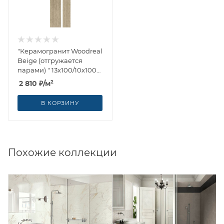
"Керамогранит Woodreal
Beige (отгружается
парами) " 13x100/10x100
от Ragno (Италия)
2 810
₽
/м²
В КОРЗИНУ
Похожие коллекции