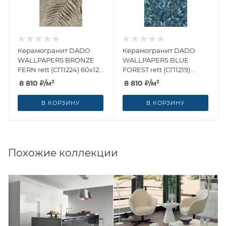
Керамогранит DADO
Керамогранит DADO
WALLPAPERS BRONZE
WALLPAPERS BLUE
FERN rett (СП1224) 60x120
FOREST rett (СП1219)
от Dado Ceramica
60x120 от Dado Ceramica
8 810
₽
/м²
8 810
₽
/м²
(Италия)
(Италия)
В КОРЗИНУ
В КОРЗИНУ
Похожие коллекции