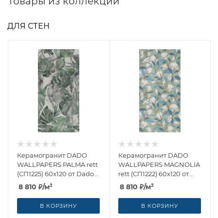
Товары из коллекции
ДЛЯ СТЕН
Керамогранит DADO
Керамогранит DADO
WALLPAPERS PALMA rett
WALLPAPERS MAGNOLIA
(СП1225) 60x120 от Dado
rett (СП1222) 60x120 от
Ceramica (Италия)
Dado Ceramica (Италия)
8 810
₽
/м²
8 810
₽
/м²
В КОРЗИНУ
В КОРЗИНУ