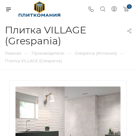
0
Плитка VILLAGE
(Grespania)
—
—
—
Главная
Производители
Grespania (Испания)
Плитка VILLAGE (Grespania)