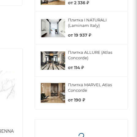
от
2 336 ₽
Плитка I NATURALI
(Laminam Italy)
от
19 937 ₽
Плитка ALLURE (Atlas
Concorde)
от
114 ₽
Плитка MARVEL Atlas
Concorde
от
190 ₽
RENNA