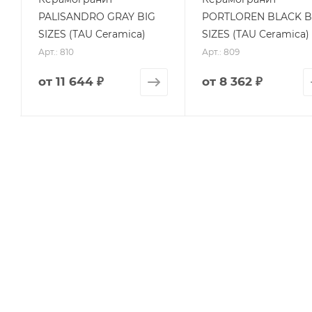
PALISANDRO GRAY BIG
PORTLOREN BLACK B
SIZES (TAU Ceramica)
SIZES (TAU Ceramica)
Арт.: 810
Арт.: 809
от
11 644 ₽
от
8 362 ₽