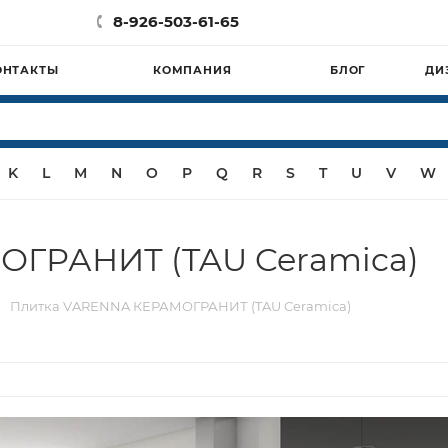
8-926-503-61-65
ОНТАКТЫ
КОМПАНИЯ
БЛОГ
ДИ
K
L
M
N
O
P
Q
R
S
T
U
V
W
ОГРАНИТ (TAU Ceramica)
Плитка VARENNA КЕРАМОГРАНИТ (TAU Ceramica)