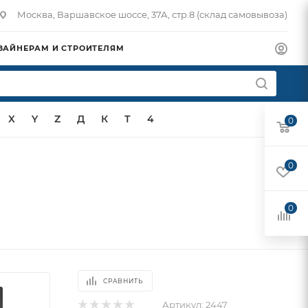
Москва, Варшавское шоссе, 37А, стр.8 (склад самовывоза)
ЗАЙНЕРАМ И СТРОИТЕЛЯМ
X
Y
Z
Д
К
Т
4
0
0
0
СРАВНИТЬ
Артикул:
2447