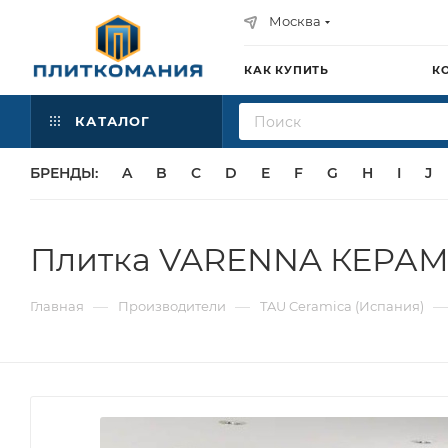
Москва
КАК КУПИТЬ
К
КАТАЛОГ
БРЕНДЫ:
A
B
C
D
E
F
G
H
I
J
Плитка VARENNA КЕРАМ
—
—
—
Главная
Производители
TAU Ceramica (Испания)