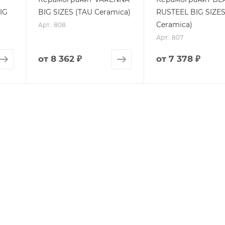
IG
BIG SIZES (TAU Ceramica)
RUSTEEL BIG SIZES
Ceramica)
Арт.: 808
Арт.: 807
от
8 362 ₽
от
7 378 ₽