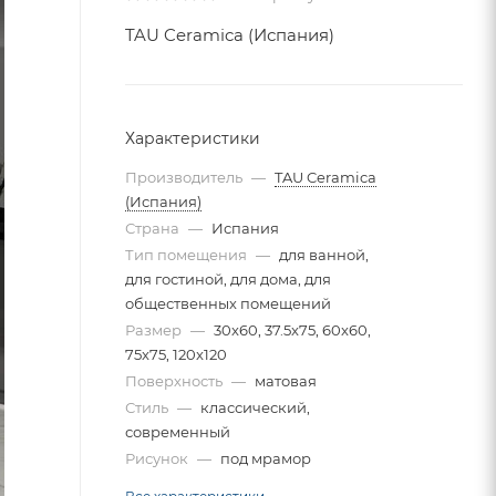
TAU Ceramica (Испания)
Характеристики
Производитель
—
TAU Ceramica
(Испания)
Страна
—
Испания
Тип помещения
—
для ванной,
для гостиной, для дома, для
общественных помещений
Размер
—
30x60, 37.5x75, 60x60,
75x75, 120x120
Поверхность
—
матовая
Стиль
—
классический,
современный
Рисунок
—
под мрамор