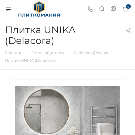
0
Плитка UNIKA
(Delacora)
—
—
—
Главная
Производители
Delacora (Россия)
Плитка UNIKA (Delacora)