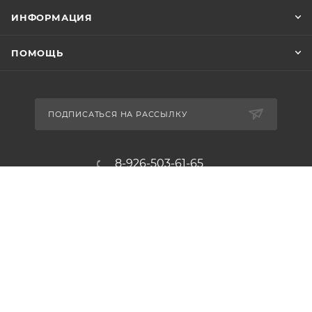
ИНФОРМАЦИЯ
ПОМОЩЬ
ПОДПИСАТЬСЯ НА РАССЫЛКУ
8-926-503-61-65
zakaz@plitkomania.ru
Москва, Варшавское шоссе, 37А,
стр.8 (склад самовывоза)