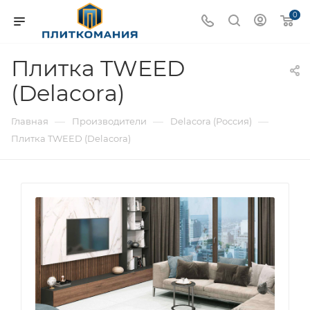
0
Плитка TWEED
(Delacora)
—
—
—
Главная
Производители
Delacora (Россия)
Плитка TWEED (Delacora)