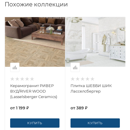
Похожие коллекции
Керамогранит РИВЕР
Плитка ШЕББИ ШИК
ВУД/RIVER WOOD
Ласселсбергер
(Lasselsberger Ceramics)
от
1 199 ₽
от
389 ₽
КУПИТЬ
КУПИТЬ