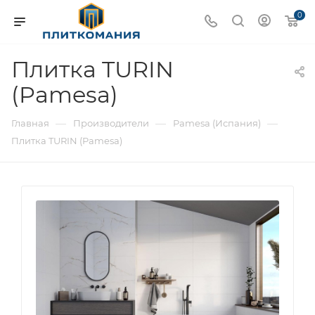
0
Плитка TURIN
(Pamesa)
—
—
—
Главная
Производители
Pamesa (Испания)
Плитка TURIN (Pamesa)