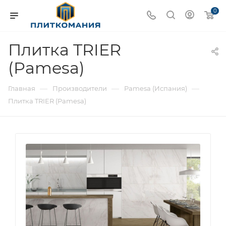
0
Плитка TRIER
(Pamesa)
—
—
—
Главная
Производители
Pamesa (Испания)
Плитка TRIER (Pamesa)