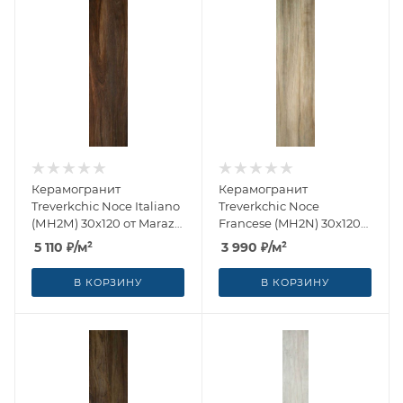
Керамогранит
Керамогранит
Treverkchic Noce Italiano
Treverkchic Noce
(МН2М) 30x120 от Marazzi
Francese (MH2N) 30x120
Italy (Италия)
от Marazzi Italy (Италия)
5 110
₽
/м²
3 990
₽
/м²
В КОРЗИНУ
В КОРЗИНУ