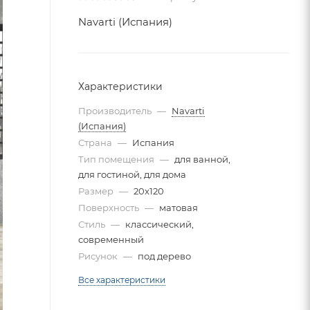
Navarti (Испания)
Характеристики
Производитель
—
Navarti
(Испания)
Страна
—
Испания
Тип помещения
—
для ванной,
для гостиной, для дома
Размер
—
20x120
Поверхность
—
матовая
Стиль
—
классический,
современный
Рисунок
—
под дерево
Все характеристики