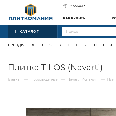
Москва
КАК КУПИТЬ
К
КАТАЛОГ
БРЕНДЫ:
A
B
C
D
E
F
G
H
I
J
Плитка TILOS (Navarti)
—
—
—
Главная
Производители
Navarti (Испания)
Плит