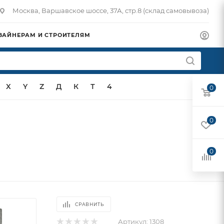
Москва, Варшавское шоссе, 37А, стр.8 (склад самовывоза)
ЗАЙНЕРАМ И СТРОИТЕЛЯМ
X
Y
Z
Д
К
Т
4
0
0
0
СРАВНИТЬ
Артикул:
1308