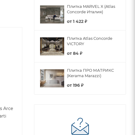
Плитка MARVEL X (Atlas
Concorde Италия)
от
1 422 ₽
Плитка Atlas Concorde
VICTORY
от
84 ₽
Плитка ПРО МАТРИКС
(Kerama Marazzi)
от
196 ₽
s Arce
rti