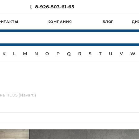
8-926-503-61-65
ОНТАКТЫ
КОМПАНИЯ
БЛОГ
ДИ
K
L
M
N
O
P
Q
R
S
T
U
V
W
ка TILOS (Navarti)