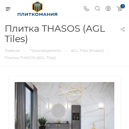
0
Плитка THASOS (AGL
Tiles)
—
—
—
Главная
Производители
AGL Tiles (Индия)
Плитка THASOS (AGL Tiles)