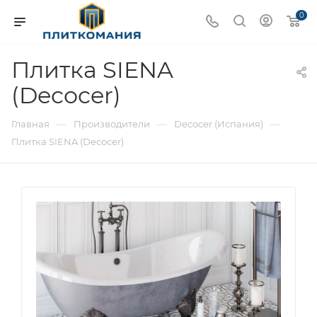
0
Плитка SIENA
(Decocer)
—
—
—
Главная
Производители
Decocer (Испания)
Плитка SIENA (Decocer)