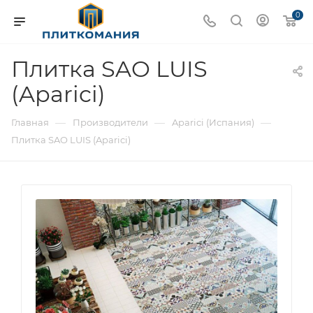
0
Плитка SAO LUIS
(Aparici)
—
—
—
Главная
Производители
Aparici (Испания)
Плитка SAO LUIS (Aparici)