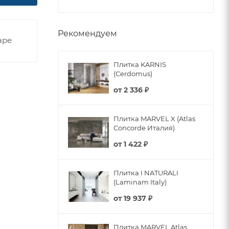
Рекомендуем
аре
Плитка KARNIS
(Cerdomus)
от
2 336 ₽
Плитка MARVEL X (Atlas
Concorde Италия)
от
1 422 ₽
Плитка I NATURALI
(Laminam Italy)
от
19 937 ₽
Плитка MARVEL Atlas