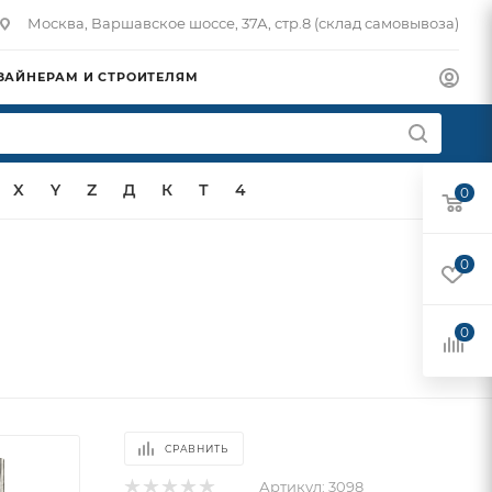
Москва, Варшавское шоссе, 37А, стр.8 (склад самовывоза)
ЗАЙНЕРАМ И СТРОИТЕЛЯМ
X
Y
Z
Д
К
Т
4
0
0
0
СРАВНИТЬ
Артикул:
3098