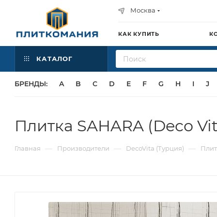
Москва
КАК КУПИТЬ
К
КАТАЛОГ
БРЕНДЫ:
A
B
C
D
E
F
G
H
I
J
Плитка SAHARA (Deco Vit
—
—
—
Главная
Производители
DecoVita (Турция)
Плит