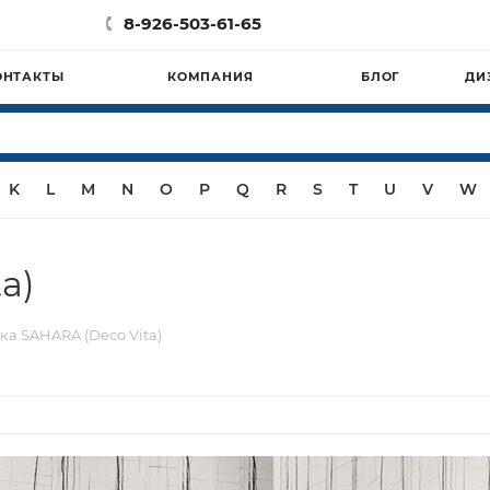
8-926-503-61-65
ОНТАКТЫ
КОМПАНИЯ
БЛОГ
ДИ
K
L
M
N
O
P
Q
R
S
T
U
V
W
a)
ка SAHARA (Deco Vita)