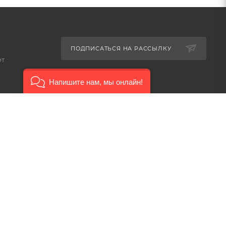
ПОДПИСАТЬСЯ НА РАССЫЛКУ
ет
Напишите нам, мы онлайн!
8-926-503-61-65
zakaz@plitkomania.ru
Москва, Варшавское шоссе,
37А, стр.8 (склад самовывоза)