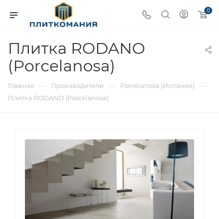
0
Плитка RODANO
(Porcelanosa)
—
—
—
Главная
Производители
Porcelanosa (Испания)
Плитка RODANO (Porcelanosa)