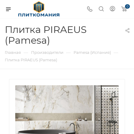
0
Плитка PIRAEUS
(Pamesa)
—
—
—
Главная
Производители
Pamesa (Испания)
Плитка PIRAEUS (Pamesa)