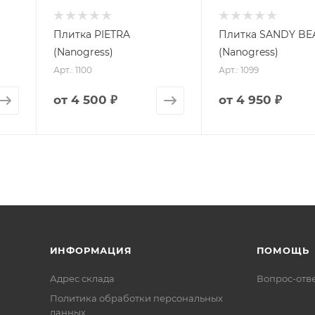
Плитка PIETRA
Плитка SANDY BE
(Nanogress)
(Nanogress)
Арт.: 1100
Арт.: 1099
от
4 500 ₽
от
4 950 ₽
ИНФОРМАЦИЯ
ПОМОЩЬ
Адрес склада
Вопрос-отв
Политика обработки персональных
данных