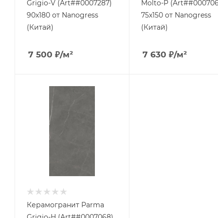
Grigio-V (Art##0007287)
Molto-P (Art##000706
90x180 от Nanogress
75x150 от Nanogress
(Китай)
(Китай)
7 500
₽
/м²
7 630
₽
/м²
Керамогранит Parma
Grigio-H (Art##0007068)