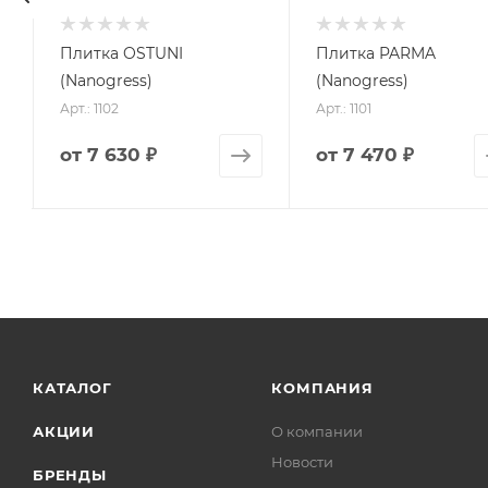
Плитка OSTUNI
Плитка PARMA
(Nanogress)
(Nanogress)
Арт.: 1102
Арт.: 1101
от
7 630 ₽
от
7 470 ₽
КАТАЛОГ
КОМПАНИЯ
АКЦИИ
О компании
Новости
БРЕНДЫ