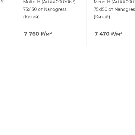
6)
Molto-H (Art##0007067)
Meno-H (Art##000
75x150 от Nanogress
75x150 от Nanogres
(Китай)
(Китай)
7 760
₽
/м²
7 470
₽
/м²