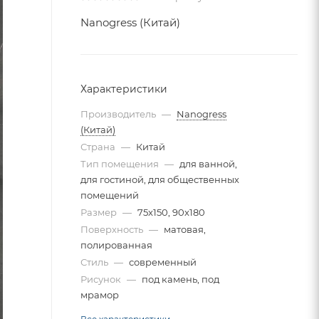
Nanogress (Китай)
Характеристики
Производитель
—
Nanogress
(Китай)
Страна
—
Китай
Тип помещения
—
для ванной,
для гостиной, для общественных
помещений
Размер
—
75x150, 90x180
Поверхность
—
матовая,
полированная
Стиль
—
современный
Рисунок
—
под камень, под
мрамор