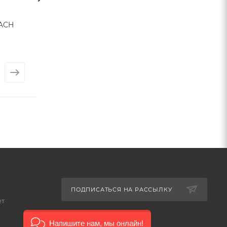
ACH
Плитка SORRENTO
Плитка SPAZIO
(Nanogress)
(Nanogress)
Арт.: 1098
Арт.: 1097
от
4 500 ₽
от
7 500 ₽
ПОДПИСАТЬСЯ НА РАССЫЛКУ
ет
Напишите нам, мы онлайн!
8-926-503-61-65