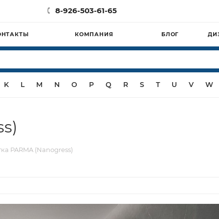
8-926-503-61-65
ОНТАКТЫ
КОМПАНИЯ
БЛОГ
ДИ
K
L
M
N
O
P
Q
R
S
T
U
V
W
s)
ка PARMA (Nanogress)