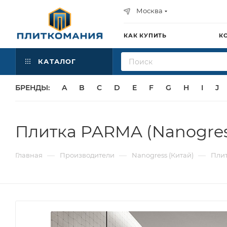
Москва
КАК КУПИТЬ
К
КАТАЛОГ
БРЕНДЫ:
A
B
C
D
E
F
G
H
I
J
Плитка PARMA (Nanogres
—
—
—
Главная
Производители
Nanogress (Китай)
Плит