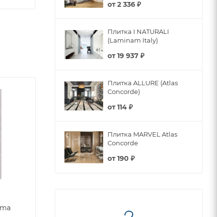
от
2 336 ₽
Плитка I NATURALI
(Laminam Italy)
от
19 937 ₽
Плитка ALLURE (Atlas
Concorde)
от
114 ₽
Плитка MARVEL Atlas
Concorde
от
190 ₽
rma