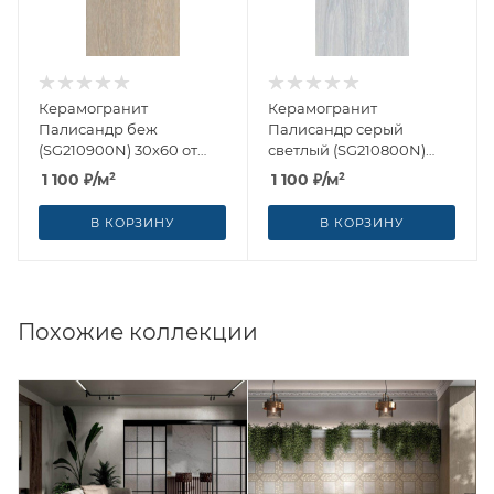
Керамогранит
Керамогранит
Палисандр беж
Палисандр серый
(SG210900N) 30x60 от
светлый (SG210800N)
Kerama Marazzi (Россия)
30x60 от Kerama Marazzi
1 100
₽
/м²
1 100
₽
/м²
(Россия)
В КОРЗИНУ
В КОРЗИНУ
Похожие коллекции