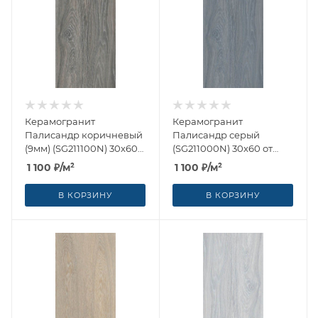
Керамогранит
Керамогранит
Палисандр коричневый
Палисандр серый
(9мм) (SG211100N) 30x60
(SG211000N) 30x60 от
от Kerama Marazzi
Kerama Marazzi (Россия)
1 100
₽
/м²
1 100
₽
/м²
(Россия)
В КОРЗИНУ
В КОРЗИНУ