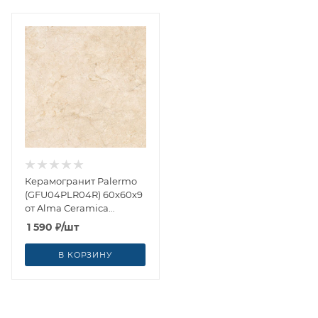
Керамогранит Palermo
(GFU04PLR04R) 60x60x9
от Alma Ceramica
(Россия)
1 590
₽
/шт
В КОРЗИНУ