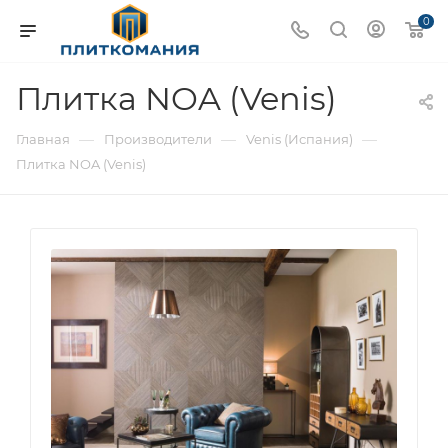
0
Плитка NOA (Venis)
—
—
—
Главная
Производители
Venis (Испания)
Плитка NOA (Venis)