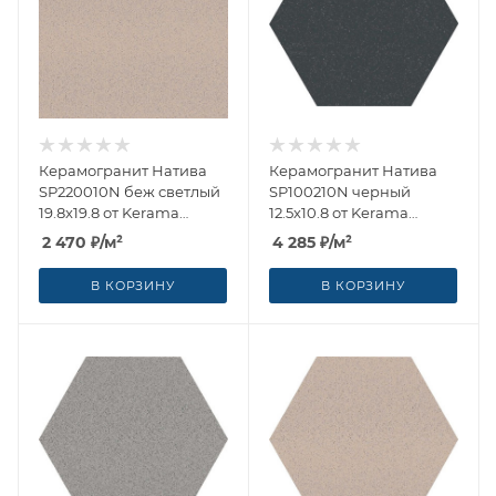
Керамогранит Натива
Керамогранит Натива
SP220010N беж светлый
SP100210N черный
19.8x19.8 от Kerama
12.5x10.8 от Kerama
Marazzi (Россия)
Marazzi (Россия)
2 470
₽
/м²
4 285
₽
/м²
В КОРЗИНУ
В КОРЗИНУ