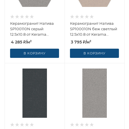
Керамогранит Натива
Керамогранит Натива
SP100110N серый
SP100010N беж светлый
12.5x10.8 от Kerama
12.5x10.8 от Kerama
Marazzi (Россия)
Marazzi (Россия)
4 285
₽
/м²
3 795
₽
/м²
В КОРЗИНУ
В КОРЗИНУ