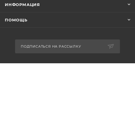
ИНФОРМАЦИЯ
ПОМОЩЬ
ПОДПИСАТЬСЯ НА РАССЫЛКУ
8-926-503-61-65
zakaz@plitkomania.ru
Москва, Варшавское шоссе, 37А,
стр.8 (склад самовывоза)