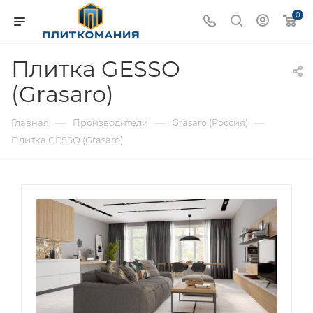
0
Плитка GESSO
(Grasaro)
—
—
—
Главная
Производители
Grasaro (Россия)
Плитка GESSO (Grasaro)