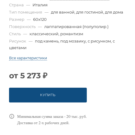
Страна
—
Италия
Тип помещения
—
для ванной, для гостиной, для дома
Размер
—
60x120
Поверхность
—
лаппатированная (полуполир.)
Стиль
—
классический, романтизм
Рисунок
—
под камень, под мозаику, с рисунком, с
цветами
Все характеристики
от
5 273 ₽
КУПИТЬ
Минимальная сумма заказа - 20 тыс. руб.
Доставка от 2-х рабочих дней.