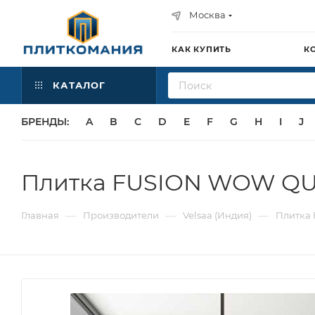
Москва
КАК КУПИТЬ
К
КАТАЛОГ
БРЕНДЫ:
A
B
C
D
E
F
G
H
I
J
Плитка FUSION WOW QUA
—
—
—
Главная
Производители
Velsaa (Индия)
Плитка 