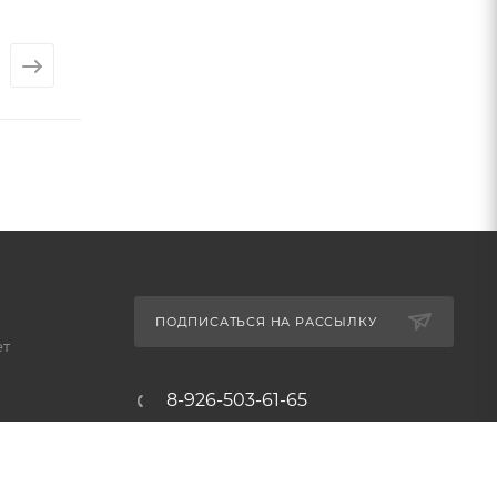
Арт.: 2330
от
480 ₽
от
725 ₽
ПОДПИСАТЬСЯ НА РАССЫЛКУ
ет
8-926-503-61-65
zakaz@plitkomania.ru
Москва, Варшавское шоссе,