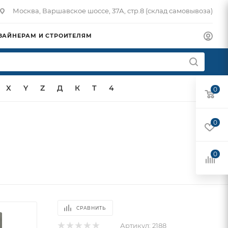
Москва, Варшавское шоссе, 37А, стр.8 (склад самовывоза)
ЗАЙНЕРАМ И СТРОИТЕЛЯМ
X
Y
Z
Д
К
Т
4
0
0
0
СРАВНИТЬ
Артикул:
2188