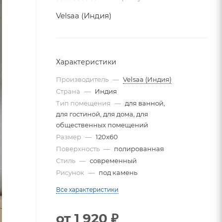
Velsaa (Индия)
Характеристики
Производитель
—
Velsaa (Индия)
Страна
—
Индия
Тип помещения
—
для ванной,
для гостиной, для дома, для
общественных помещений
Размер
—
120x60
Поверхность
—
полированная
Стиль
—
современный
Рисунок
—
под камень
Все характеристики
от
1 920 ₽