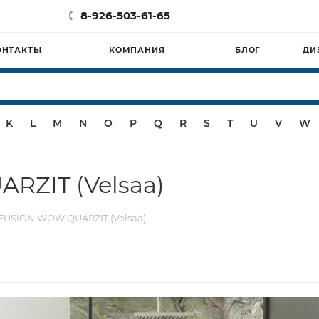
8-926-503-61-65
ОНТАКТЫ
КОМПАНИЯ
БЛОГ
ДИ
K
L
M
N
O
P
Q
R
S
T
U
V
W
RZIT (Velsaa)
FUSION WOW QUARZIT (Velsaa)