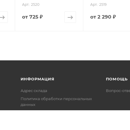
Арт.: 2520
Арт.: 2519
от
725 ₽
от
2 290 ₽
ИНФОРМАЦИЯ
ПОМОЩЬ
Адрес склада
Вопрос-отв
Политика обработки персональных
данных