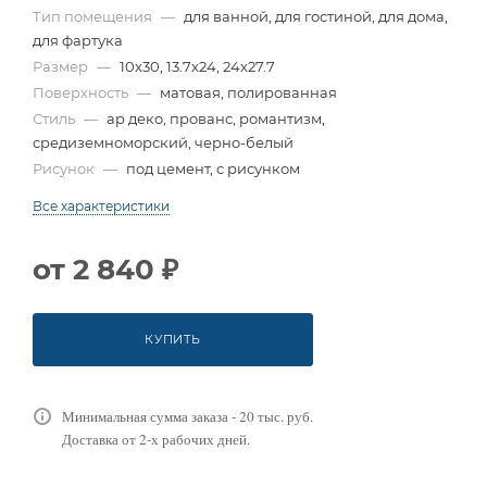
Тип помещения
—
для ванной, для гостиной, для дома,
для фартука
Размер
—
10x30, 13.7x24, 24x27.7
Поверхность
—
матовая, полированная
Стиль
—
ар деко, прованс, романтизм,
средиземноморский, черно-белый
Рисунок
—
под цемент, с рисунком
Все характеристики
от
2 840 ₽
КУПИТЬ
Минимальная сумма заказа - 20 тыс. руб.
Доставка от 2-х рабочих дней.