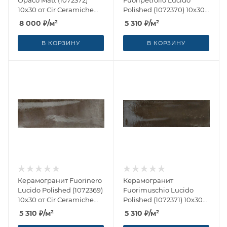
Opaco Matt (1072372)
Fuoripetrolio Lucido
10x30 от Cir Ceramiche
Polished (1072370) 10x30
(Италия)
от Cir Ceramiche (Италия)
8 000
₽
/м²
5 310
₽
/м²
В КОРЗИНУ
В КОРЗИНУ
Керамогранит Fuorinero
Керамогранит
Lucido Polished (1072369)
Fuorimuschio Lucido
10x30 от Cir Ceramiche
Polished (1072371) 10x30
(Италия)
от Cir Ceramiche (Италия)
5 310
₽
/м²
5 310
₽
/м²