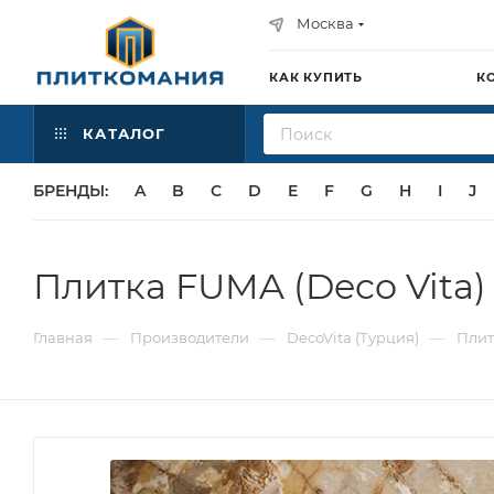
Москва
КАК КУПИТЬ
К
КАТАЛОГ
БРЕНДЫ:
A
B
C
D
E
F
G
H
I
J
Плитка FUMA (Deco Vita)
—
—
—
Главная
Производители
DecoVita (Турция)
Плит