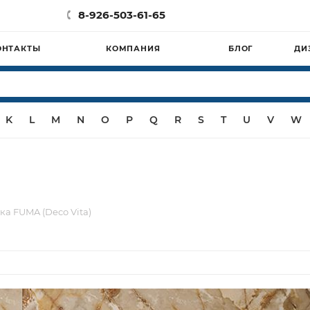
8-926-503-61-65
ОНТАКТЫ
КОМПАНИЯ
БЛОГ
ДИ
K
L
M
N
O
P
Q
R
S
T
U
V
W
ка FUMA (Deco Vita)