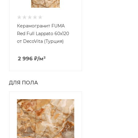
Керамогранит FUMA
Red Full Lappato 60x120
от DecoVita (Турция)
2 996
₽
/м²
ДЛЯ ПОЛА