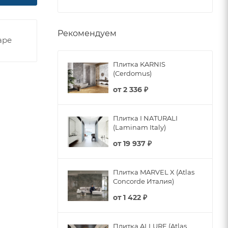
Рекомендуем
аре
Плитка KARNIS
(Cerdomus)
от
2 336 ₽
Плитка I NATURALI
(Laminam Italy)
от
19 937 ₽
Плитка MARVEL X (Atlas
Concorde Италия)
от
1 422 ₽
Плитка ALLURE (Atlas