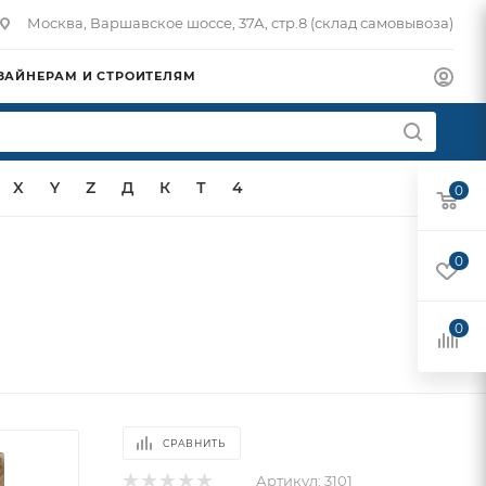
Москва, Варшавское шоссе, 37А, стр.8 (склад самовывоза)
ЗАЙНЕРАМ И СТРОИТЕЛЯМ
X
Y
Z
Д
К
Т
4
0
0
0
СРАВНИТЬ
Артикул:
3101