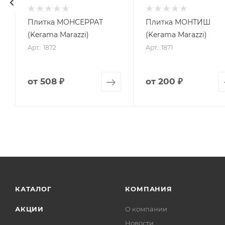
Плитка МОНСЕРРАТ
Плитка МОНТИШ
(Kerama Marazzi)
(Kerama Marazzi)
Арт.: 1872
Арт.: 1871
от
508 ₽
от
200 ₽
КАТАЛОГ
КОМПАНИЯ
АКЦИИ
О компании
Новости