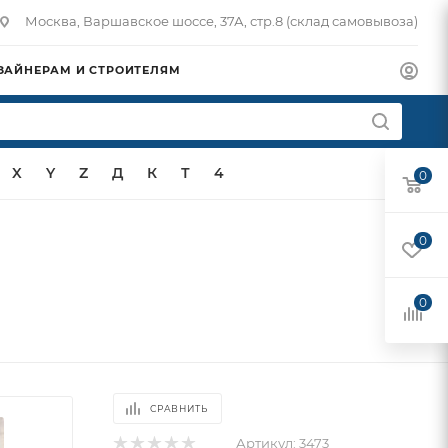
Москва, Варшавское шоссе, 37А, стр.8 (склад самовывоза)
ЗАЙНЕРАМ И СТРОИТЕЛЯМ
X
Y
Z
Д
К
Т
4
0
0
0
СРАВНИТЬ
Артикул:
3473