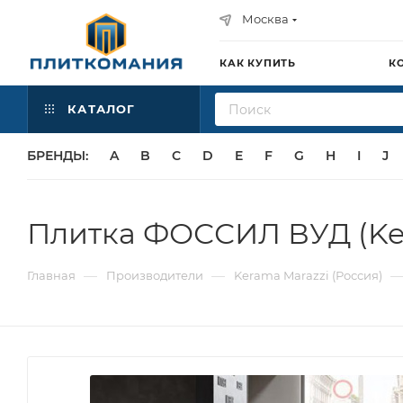
Москва
КАК КУПИТЬ
К
КАТАЛОГ
БРЕНДЫ:
A
B
C
D
E
F
G
H
I
J
Плитка ФОССИЛ ВУД (Ke
—
—
Главная
Производители
Kerama Marazzi (Россия)