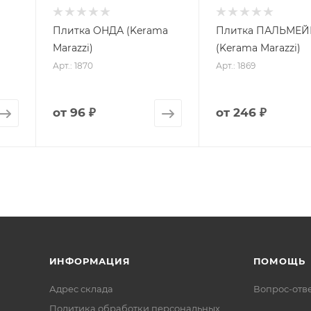
Плитка ОНДА (Kerama
Плитка ПАЛЬМЕЙ
Marazzi)
(Kerama Marazzi)
Арт.: 1870
Арт.: 1869
от
96 ₽
от
246 ₽
ИНФОРМАЦИЯ
ПОМОЩЬ
Адрес склада
Вопрос-отв
Политика обработки персональных