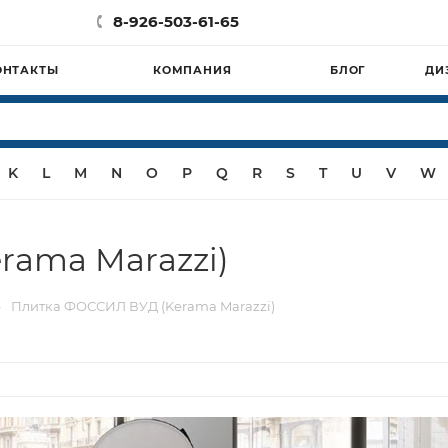
8-926-503-61-65
ОНТАКТЫ
КОМПАНИЯ
БЛОГ
ДИ
K
L
M
N
O
P
Q
R
S
T
U
V
W
rama Marazzi)
—
Плитка ФОССИЛ ВУД (Kerama Marazzi)