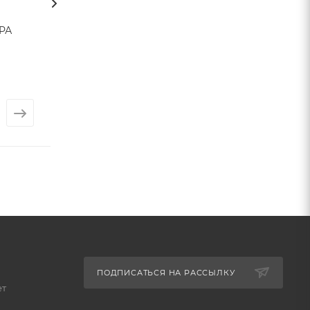
РА
Плитка ПРО
Плитка САНТА
ЛАЙМСТОУН (Kerama
(Kerama Marazzi
Marazzi)
Арт.: 1867
Арт.: 1868
от
168 ₽
от
488 ₽
ПОДПИСАТЬСЯ НА РАССЫЛКУ
ет