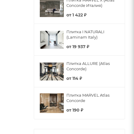
Плитка MARVEL X (Atlas
Concorde Италия)
от
1 422 ₽
Плитка I NATURALI
(Laminam Italy)
от
19 937 ₽
Плитка ALLURE (Atlas
Concorde)
от
114 ₽
Плитка MARVEL Atlas
Concorde
от
190 ₽