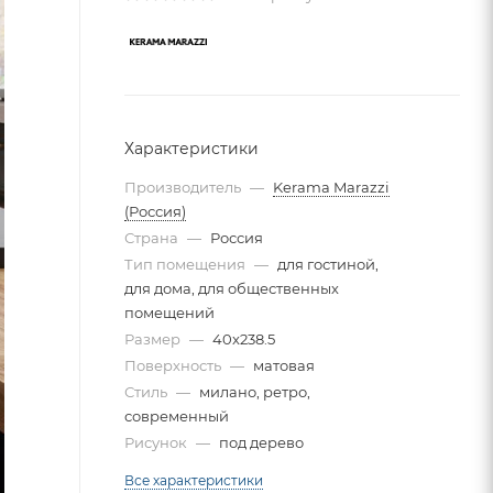
Характеристики
Производитель
—
Kerama Marazzi
(Россия)
Страна
—
Россия
Тип помещения
—
для гостиной,
для дома, для общественных
помещений
Размер
—
40x238.5
Поверхность
—
матовая
Стиль
—
милано, ретро,
современный
Рисунок
—
под дерево
Все характеристики