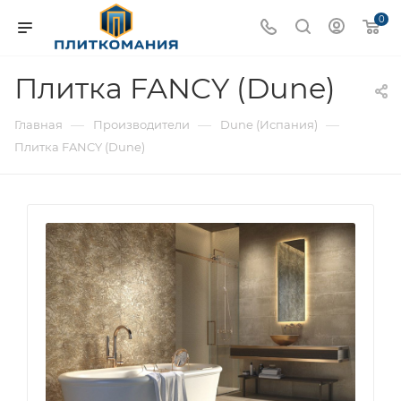
0
Плитка FANCY (Dune)
—
—
—
Главная
Производители
Dune (Испания)
Плитка FANCY (Dune)