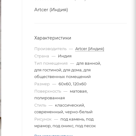
Artcer (Индия)
Характеристики
Производитель
—
Artcer (Индия)
Страна
—
Индия
Тип помещения
—
для ванной,
для гостиной, для дома, для
общественных помещений
Размер
—
60x60, 120x60
Поверхность
—
матовая,
полированная
Стиль
—
классический,
современный, черно-белый
Рисунок
—
под камень, под
мрамор, под оникс, под песок