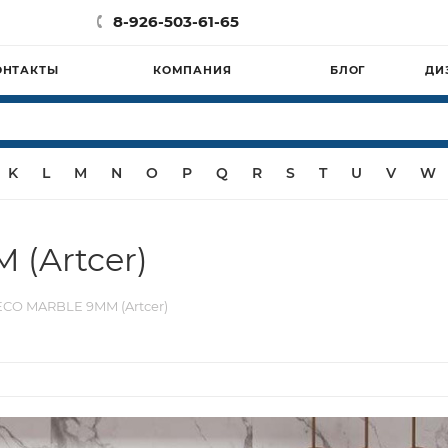
8-926-503-61-65
ОНТАКТЫ
КОМПАНИЯ
БЛОГ
ДИ
K
L
M
N
O
P
Q
R
S
T
U
V
W
(Artcer)
ECO MARBLE 9MM (Artcer)