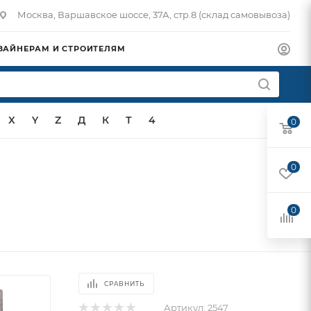
Москва, Варшавское шоссе, 37А, стр.8 (склад самовывоза)
ЗАЙНЕРАМ И СТРОИТЕЛЯМ
X
Y
Z
Д
К
Т
4
0
0
0
СРАВНИТЬ
Артикул:
2547