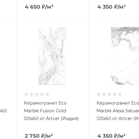
4 650
₽
/м²
4 350
₽
/м²
Керамогранит Eco
Керамогранит Ec
x60
Marble Fusion Gold
Marble Alexa Satua
120x60 от Artcer (Индия)
120x60 от Artcer (
2 750
₽
/м²
4 350
₽
/м²