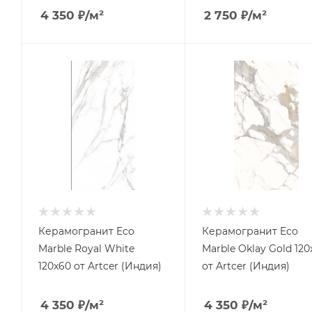
4 350
₽
/м²
2 750
₽
/м²
Керамогранит Eco
Керамогранит Eco
Marble Royal White
Marble Oklay Gold 120
120x60 от Artcer (Индия)
от Artcer (Индия)
4 350
₽
/м²
4 350
₽
/м²