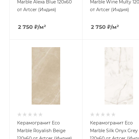
Marble Alexa Blue 120x60
Marble Wine Multy 12
от Artcer (Индия)
от Artcer (Индия)
2 750
₽
/м²
2 750
₽
/м²
Керамогранит Eco
Керамогранит Eco
Marble Royalish Beige
Marble Silk Onyx Grey
120x60 от Artcer (Индия)
120x60 от Artcer (Инд