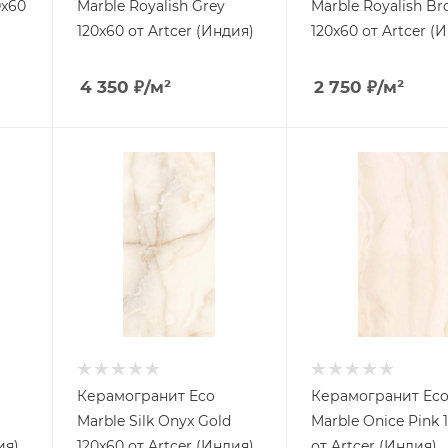
0x60
Marble Royalish Grey
Marble Royalish B
120x60 от Artcer (Индия)
120x60 от Artcer (
4 350
₽
/м²
2 750
₽
/м²
Керамогранит Eco
Керамогранит Ec
Marble Silk Onyx Gold
Marble Onice Pink 
ия)
120x60 от Artcer (Индия)
от Artcer (Индия)