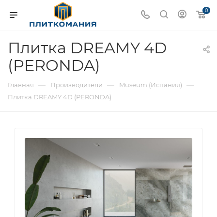
0
Плитка DREAMY 4D
(PERONDA)
—
—
—
Главная
Производители
Museum (Испания)
Плитка DREAMY 4D (PERONDA)