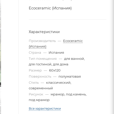
Ecoceramic (Испания)
Характеристики
Производитель
—
Ecoceramic
(Испания)
Страна
—
Испания
Тип помещения
—
для ванной,
для гостиной, для дома
Размер
—
60x120
Поверхность
—
полуматовая
Стиль
—
классический,
современный
Рисунок
—
мрамор, под камень,
под мрамор
Все характеристики