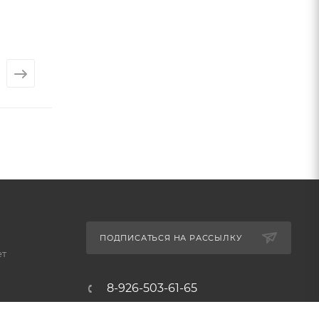
Плитка TEMPO
Плитка ELEGA
(Ecoceramic)
(Ecoceramic)
Арт.: 1423
Арт.: 1286
от
3 450 ₽
от
6 268 ₽
ПОДПИСАТЬСЯ НА РАССЫЛКУ
ет
8-926-503-61-65
zakaz@plitkomania.ru