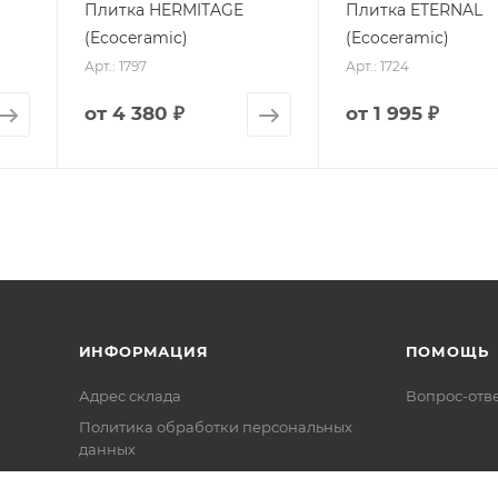
Плитка HERMITAGE
Плитка ETERNAL
(Ecoceramic)
(Ecoceramic)
Арт.: 1797
Арт.: 1724
от
4 380 ₽
от
1 995 ₽
ИНФОРМАЦИЯ
ПОМОЩЬ
Адрес склада
Вопрос-отв
Политика обработки персональных
данных