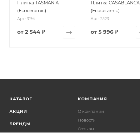
Плитка TASMANIA
Плитка CASABLANCA
(Ecoceramic)
(Ecoceramic)
Арт.: 3194
Арт.: 2523
от
2 544 ₽
от
5 996 ₽
КАТАЛОГ
КОМПАНИЯ
АКЦИИ
О компании
Новости
БРЕНДЫ
Отзывы
Контакты