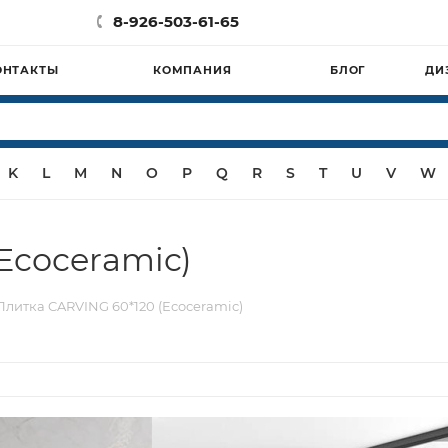
8-926-503-61-65
ОНТАКТЫ
КОМПАНИЯ
БЛОГ
ДИ
K
L
M
N
O
P
Q
R
S
T
U
V
W
Ecoceramic)
Плитка CARVING 60*120 (Ecoceramic)