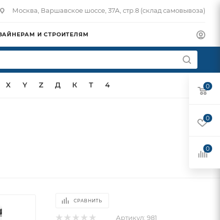
Москва, Варшавское шоссе, 37А, стр.8 (склад самовывоза)
ЗАЙНЕРАМ И СТРОИТЕЛЯМ
X
Y
Z
Д
К
Т
4
0
0
0
СРАВНИТЬ
Артикул:
981