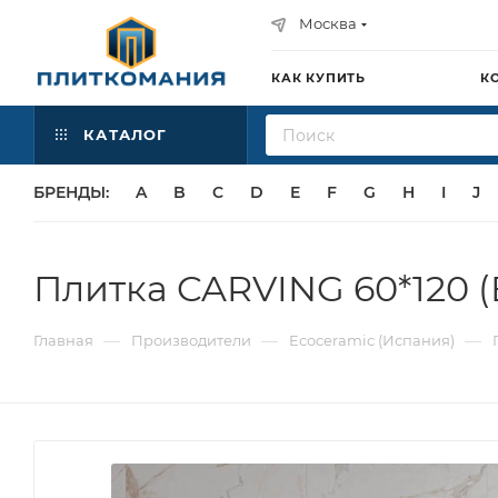
Москва
КАК КУПИТЬ
К
КАТАЛОГ
БРЕНДЫ:
A
B
C
D
E
F
G
H
I
J
Плитка CARVING 60*120 (
—
—
—
Главная
Производители
Ecoceramic (Испания)