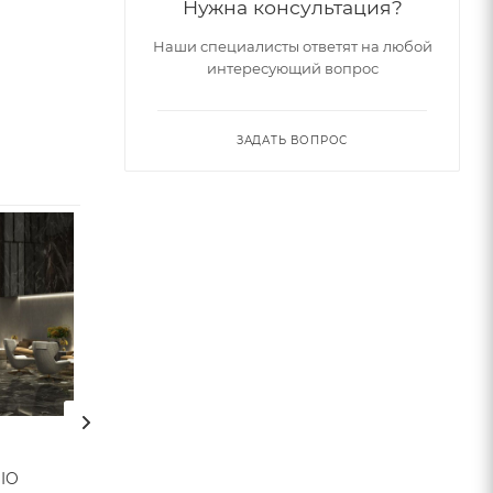
Нужна консультация?
Наши специалисты ответят на любой
интересующий вопрос
ЗАДАТЬ ВОПРОС
IO
Плитка CORCHIA (Etile)
Плитка FACTORY