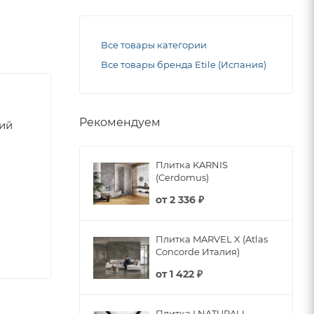
Все товары категории
Все товары бренда Etile (Испания)
Рекомендуем
ний
Плитка KARNIS
(Cerdomus)
от
2 336 ₽
Плитка MARVEL X (Atlas
Concorde Италия)
от
1 422 ₽
Плитка I NATURALI