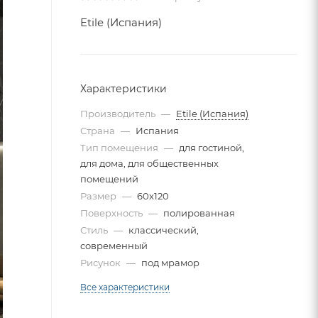
Etile (Испания)
Характеристики
Производитель
—
Etile (Испания)
Страна
—
Испания
Тип помещения
—
для гостиной,
для дома, для общественных
помещений
Размер
—
60x120
Поверхность
—
полированная
Стиль
—
классический,
современный
Рисунок
—
под мрамор
Все характеристики