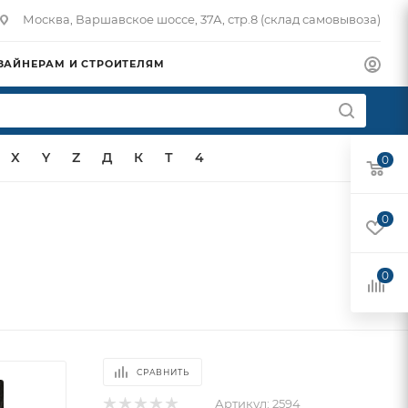
Москва, Варшавское шоссе, 37А, стр.8 (склад самовывоза)
ЗАЙНЕРАМ И СТРОИТЕЛЯМ
X
Y
Z
Д
К
Т
4
0
0
0
СРАВНИТЬ
Артикул:
2594