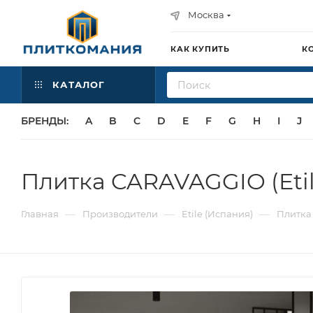
Москва
КАК КУПИТЬ
К
КАТАЛОГ
БРЕНДЫ:
A
B
C
D
E
F
G
H
I
J
Плитка CARAVAGGIO (Etil
—
—
—
Главная
Производители
Etile (Испания)
Плитка 