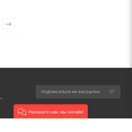
Арт.: 2593
Арт.: 2592
от
2 551 ₽
от
3 900 ₽
ПОДПИСАТЬСЯ НА РАССЫЛКУ
ет
Напишите нам, мы онлайн!
8-926-503-61-65
zakaz@plitkomania.ru