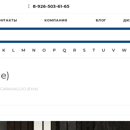
8-926-503-61-65
ОНТАКТЫ
КОМПАНИЯ
БЛОГ
ДИ
K
L
M
N
O
P
Q
R
S
T
U
V
W
e)
CARAVAGGIO (Etile)