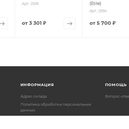
(Etile)
Арт.: 2595
Арт.: 2594
от
3 301 ₽
от
5 700 ₽
ИНФОРМАЦИЯ
ПОМОЩЬ
Адрес склада
Вопрос-отв
Политика обработки персональных
данных