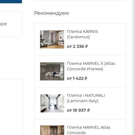
Рекомендуем
аре
Плитка KARNIS
(Cerdomus)
от
2 336 ₽
Плитка MARVEL X (Atlas
Concorde Италия)
от
1 422 ₽
Плитка I NATURALI
(Laminam Italy)
от
19 937 ₽
Плитка MARVEL Atlas
Concorde