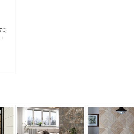
10)
н)