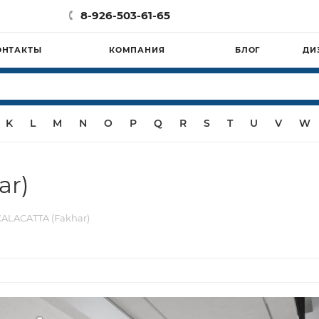
8-926-503-61-65
ОНТАКТЫ
КОМПАНИЯ
БЛОГ
ДИ
K
L
M
N
O
P
Q
R
S
T
U
V
W
ar)
ALACATTA (Fakhar)