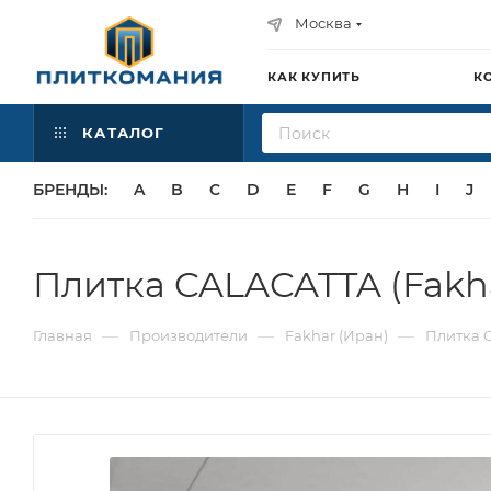
Москва
КАК КУПИТЬ
К
КАТАЛОГ
БРЕНДЫ:
A
B
C
D
E
F
G
H
I
J
Плитка CALACATTA (Fakh
—
—
—
Главная
Производители
Fakhar (Иран)
Плитка C