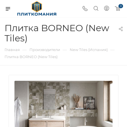
0
Плитка BORNEO (New
Tiles)
—
—
—
Главная
Производители
New Tiles (Испания)
Плитка BORNEO (New Tiles)