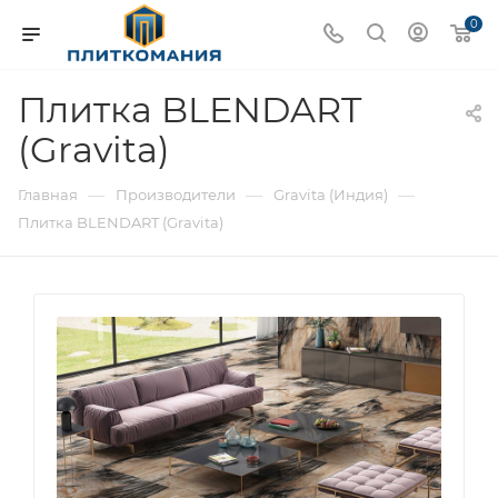
0
Плитка BLENDART
(Gravita)
—
—
—
Главная
Производители
Gravita (Индия)
Плитка BLENDART (Gravita)